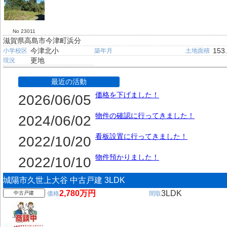
No 23011
滋賀県高島市今津町浜分
今津北小
153
小学校区
築年月
土地面積
更地
現況
最近の活動
価格を下げました！
2026/06/05
物件の確認に行ってきました！
2024/06/02
看板設置に行ってきました！
2022/10/20
物件預かりました！
2022/10/10
城陽市久世上大谷 中古戸建 3LDK
2,780万円
3LDK
中古戸建
価格
間取