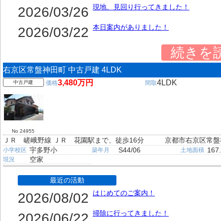
現地、見回り行ってきました！
2026/03/26
本日案内がありました！
2026/03/22
続きを
右京区常盤神田町 中古戸建 4LDK
3,480万円
4LDK
中古戸建
価格
間取
No 24955
ＪＲ 嵯峨野線 ＪＲ 花園駅まで、徒歩16分
京都市右京区常盤
宇多野小
S44/06
167
小学校区
築年月
土地面積
空家
現況
最近の活動
はじめてのご案内！
2026/08/02
掃除に行ってきました！
2026/06/22