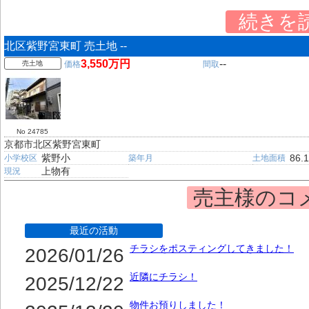
続きを
北区紫野宮東町 売土地 --
3,550万円
--
売土地
価格
間取
No 24785
京都市北区紫野宮東町
紫野小
86.
小学校区
築年月
土地面積
上物有
現況
売主様のコ
最近の活動
チラシをポスティングしてきました！
2026/01/26
近隣にチラシ！
2025/12/22
物件お預りしました！