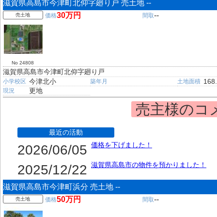
滋賀県高島市今津町北仰字廻り戸 売土地 --
30万円
--
売土地
価格
間取
No 24808
滋賀県高島市今津町北仰字廻り戸
今津北小
168
小学校区
築年月
土地面積
更地
現況
売主様のコ
最近の活動
価格を下げました！
2026/06/05
滋賀県高島市の物件を預かりました！
2025/12/22
滋賀県高島市今津町浜分 売土地 --
50万円
--
売土地
価格
間取