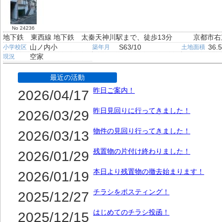
No 24236
地下鉄 東西線 地下鉄 太秦天神川駅まで、徒歩13分
京都市右
山ノ内小
S63/10
36.
小学校区
築年月
土地面積
空家
現況
最近の活動
昨日ご案内！
2026/04/17
昨日見回りに行ってきました！
2026/03/29
物件の見回り行ってきました！
2026/03/13
残置物の片付け終わりました！
2026/01/29
本日より残置物の撤去始まります！
2026/01/19
チラシをポスティング！
2025/12/27
はじめてのチラシ投函！
2025/12/15