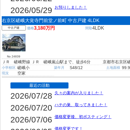
お預りしました！
2026/05/29
右京区嵯峨大覚寺門前堂ノ前町 中古戸建 4LDK
3,180万円
4LDK
中古戸建
価格
間取
No 24839
ＪＲ 嵯峨野線 ＪＲ 嵯峨嵐山駅まで、徒歩6分
京都市右京区
嵯峨小
S48/12
99.
小学校区
築年月
土地面積
空家
現況
最近の活動
久々の案内が入りました！
2026/07/28
ハチの巣、取ってきました！
2026/07/20
価格変更後、初ポスティング！
2026/07/06
価格変更です！