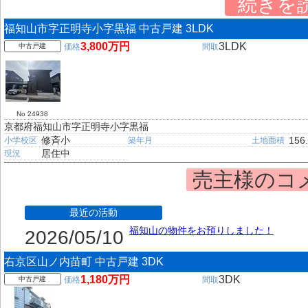
続きを
福知山市字正明寺小字黒福 中古戸建 3LDK
3,800万円
3LDK
中古戸建
価格
間取
No 24938
京都府福知山市字正明寺小字黒福
修斉小
156
小学校区
築年月
土地面積
居住中
現況
売主様のコ
最近の活動
福知山の物件をお預りしました！
2026/05/10
右京区山ノ内苗町 中古戸建 3DK
1,180万円
3DK
中古戸建
価格
間取