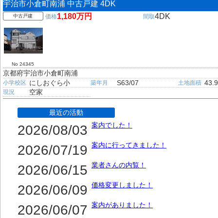
宇治市小倉町南浦 中古戸建 4DK
1,180万円
4DK
中古戸建
価格
間取
No 24345
京都府宇治市小倉町南浦
にしおぐら小
S63/07
43.
小学校区
築年月
土地面積
空家
現況
最近の活動
案内でした！
2026/08/03
案内に行ってきました！
2026/07/19
業者さんの内覧！
2026/06/15
価格変更しました！
2026/06/09
案内がありました！
2026/06/07