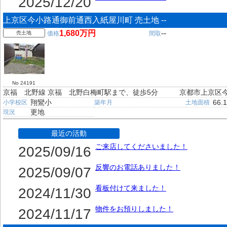
2025/12/20
上京区今小路通御前通西入紙屋川町 売土地 --
1,680万円
--
売土地
価格
間取
No 24191
京福 北野線 京福 北野白梅町駅まで、徒歩5分
京都市上京区
翔鸞小
66.
小学校区
築年月
土地面積
更地
現況
最近の活動
ご来店してくださいました！
2025/09/16
反響のお電話ありました！
2025/09/07
看板付けて来ました！
2024/11/30
物件をお預りしました！
2024/11/17