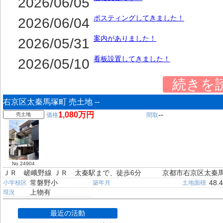
2026/06/05
ポスティングしてきました！
2026/06/04
案内がありました！
2026/05/31
看板設置してきました！
2026/05/10
続きを
右京区太秦馬塚町 売土地 --
1,080万円
--
売土地
価格
間取
No 24904
ＪＲ 嵯峨野線 ＪＲ 太秦駅まで、徒歩6分
京都市右京区太秦
常磐野小
48.
小学校区
築年月
土地面積
上物有
現況
最近の活動