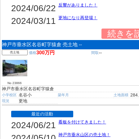
反響がありました！
2024/06/22
更地になり再登場！
2024/03/11
続きを
神戸市垂水区名谷町字猿倉 売土地 --
300万円
--
売土地
価格
間取
No 23866
神戸市垂水区名谷町字猿倉
名谷小
284
小学校区
築年月
土地面積
更地
現況
最近の活動
看板を付けてきました！
2024/06/21
神戸市垂水山区の売土地！
2024/05/10