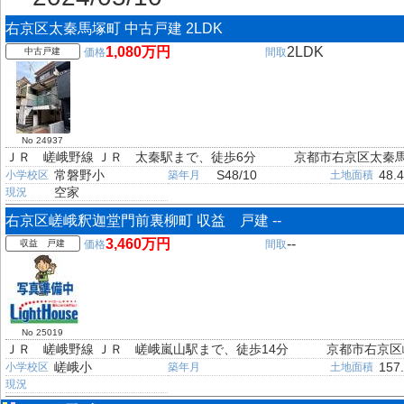
右京区太秦馬塚町 中古戸建 2LDK
1,080万円
2LDK
中古戸建
価格
間取
No 24937
ＪＲ 嵯峨野線 ＪＲ 太秦駅まで、徒歩6分
京都市右京区太秦
常磐野小
S48/10
48.
小学校区
築年月
土地面積
空家
現況
右京区嵯峨釈迦堂門前裏柳町 収益 戸建 --
3,460万円
--
収益 戸建
価格
間取
No 25019
ＪＲ 嵯峨野線 ＪＲ 嵯峨嵐山駅まで、徒歩14分
京都市右京区
嵯峨小
157
小学校区
築年月
土地面積
現況