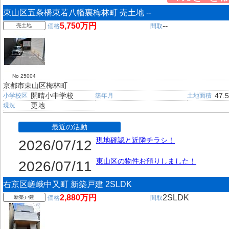
東山区五条橋東若八幡裏梅林町 売土地 --
5,750万円
--
売土地
価格
間取
No 25004
京都市東山区梅林町
開晴小中学校
47.
小学校区
築年月
土地面積
更地
現況
最近の活動
現地確認と近隣チラシ！
2026/07/12
東山区の物件お預りしました！
2026/07/11
右京区嵯峨中又町 新築戸建 2SLDK
2,880万円
2SLDK
新築戸建
価格
間取