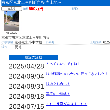
右京区京北上弓削町向谷 売土地 --
650万円
--
売土地
価格
間取
No 22929
京都市右京区京北上弓削町向谷
京都京北小中学校
612
小学校区
築年月
土地面積
更地
現況
最近の活動
とってもいいですね！
2025/04/28
現地確認の立ち合いに行ってきました！
2024/09/04
現地立ち合い！
2024/08/31
再度のご連絡！
2024/08/18
また、反響がありました！
2024/07/15